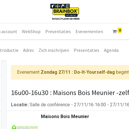
0
n account
WebShop
Presentaties
Evenementen
ntroductie
Adres
Zich inschrijven
Presentaties
Agenda
Evenement
Zondag 27/11 : Do-It-Yourself-dag
begin
16u00-16u30 : Maisons Bois Meunier -ze
Locatie:
Salle de conférence
-
27/11/16 16:00
-
27/11/16
Maisons Bois Meunier