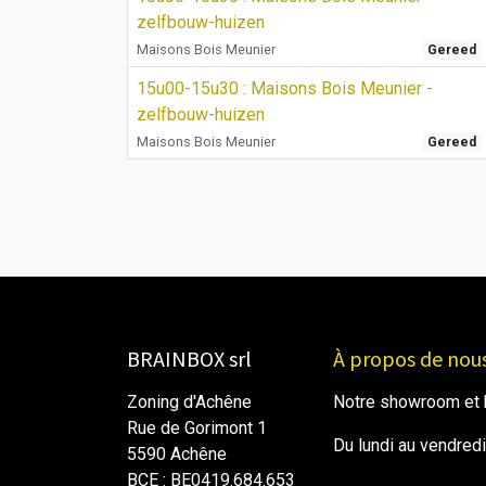
zelfbouw-huizen
Maisons Bois Meunier
Gereed
15u00-15u30 : Maisons Bois Meunier -
zelfbouw-huizen
Maisons Bois Meunier
Gereed
BRAINBOX srl
À propos de nou
Zoning d'Achêne
Notre showroom et b
Rue de Gorimont 1
Du lundi au vendred
5590 Achêne
BCE : BE0419.684.653