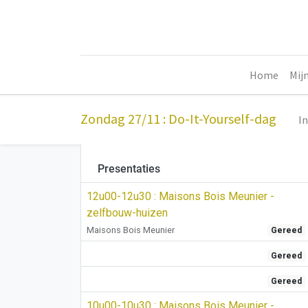
Home
Mij
Zondag 27/11 : Do-It-Yourself-dag
I
Presentaties
12u00-12u30 : Maisons Bois Meunier -
zelfbouw-huizen
Maisons Bois Meunier
Gereed
Gereed
Gereed
10u00-10u30 : Maisons Bois Meunier -