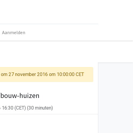
Aanmelden
t om
27 november 2016 om 10:00:00 CET
lfbouw-huizen
 16:30
(
CET
) (
30 minuten
)